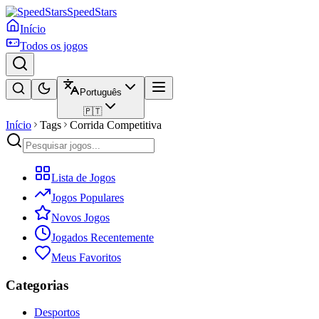
SpeedStars
Início
Todos os jogos
Português
🇵🇹
Início
Tags
Corrida Competitiva
Lista de Jogos
Jogos Populares
Novos Jogos
Jogados Recentemente
Meus Favoritos
Categorias
Desportos