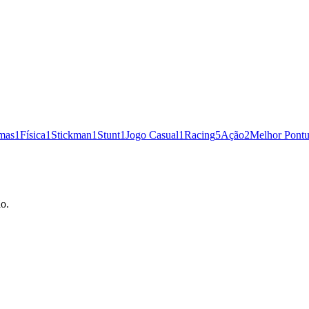
rmas
1
Física
1
Stickman
1
Stunt
1
Jogo Casual
1
Racing
5
Ação
2
Melhor Pont
ão.