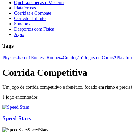
Quebra-cabeças e Mistério
Plataformas
Corridas e Combate
Corredor Infinito
Sandbox
Desportos com Física
Ação
Tags
Physics-based
1
Endless Runner
4
Condução
1
Jogos de Carros
2
Platafo
Corrida Competitiva
Um jogo de corrida competitivo e frenético, focado em ritmo e precis
1 jogo encontrados
Speed Stars
SpeedStars