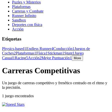
Puzles y Misterios
Plataformas
Carreras y Combate
Runner Infinito
Sandbox
Deportes con física
Acción
Etiquetas
Physics-based
1
Endless Runner
4
Conducción
1
Juegos de
Coches
2
Plataformas
1
Física
1
Stickman
1
Stunt
1
Juego
Casual
1
Racing
5
Acción
2
Mejor Puntuación
1
More
Carreras Competitivas
Un juego de carreras competitivo y frenético centrado en el ritmo y
la precisión.
1 juego encontrados