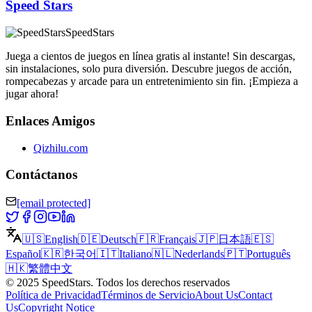
Speed Stars
SpeedStars
Juega a cientos de juegos en línea gratis al instante! Sin descargas,
sin instalaciones, solo pura diversión. Descubre juegos de acción,
rompecabezas y arcade para un entretenimiento sin fin. ¡Empieza a
jugar ahora!
Enlaces Amigos
Qizhilu.com
Contáctanos
[email protected]
🇺🇸
English
🇩🇪
Deutsch
🇫🇷
Français
🇯🇵
日本語
🇪🇸
Español
🇰🇷
한국어
🇮🇹
Italiano
🇳🇱
Nederlands
🇵🇹
Português
🇭🇰
繁體中文
©
2025
SpeedStars
.
Todos los derechos reservados
Política de Privacidad
Términos de Servicio
About Us
Contact
Us
Copyright Notice