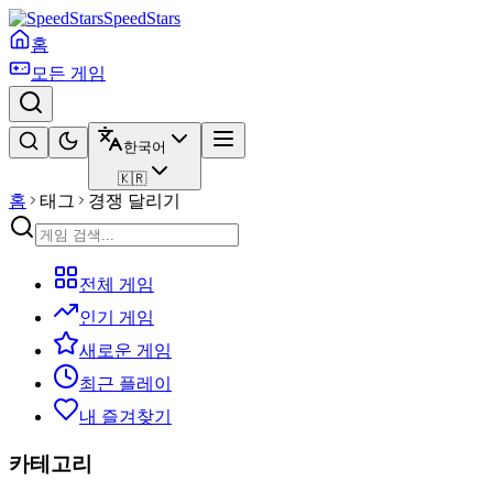
SpeedStars
홈
모든 게임
한국어
🇰🇷
홈
태그
경쟁 달리기
전체 게임
인기 게임
새로운 게임
최근 플레이
내 즐겨찾기
카테고리