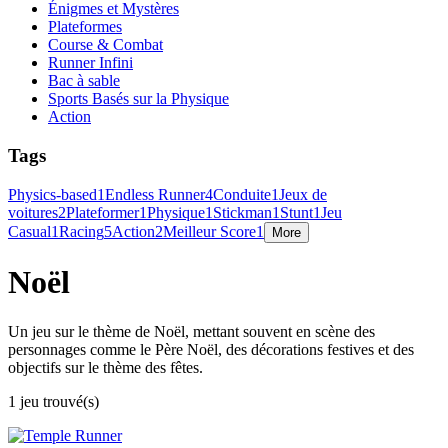
Énigmes et Mystères
Plateformes
Course & Combat
Runner Infini
Bac à sable
Sports Basés sur la Physique
Action
Tags
Physics-based
1
Endless Runner
4
Conduite
1
Jeux de
voitures
2
Plateformer
1
Physique
1
Stickman
1
Stunt
1
Jeu
Casual
1
Racing
5
Action
2
Meilleur Score
1
More
Noël
Un jeu sur le thème de Noël, mettant souvent en scène des
personnages comme le Père Noël, des décorations festives et des
objectifs sur le thème des fêtes.
1 jeu trouvé(s)