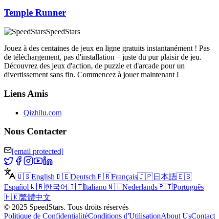
Temple Runner
SpeedStars
Jouez à des centaines de jeux en ligne gratuits instantanément ! Pas
de téléchargement, pas d'installation – juste du pur plaisir de jeu.
Découvrez des jeux d'action, de puzzle et d'arcade pour un
divertissement sans fin. Commencez à jouer maintenant !
Liens Amis
Qizhilu.com
Nous Contacter
[email protected]
🇺🇸
English
🇩🇪
Deutsch
🇫🇷
Français
🇯🇵
日本語
🇪🇸
Español
🇰🇷
한국어
🇮🇹
Italiano
🇳🇱
Nederlands
🇵🇹
Português
🇭🇰
繁體中文
©
2025
SpeedStars
.
Tous droits réservés
Politique de Confidentialité
Conditions d'Utilisation
About Us
Contact