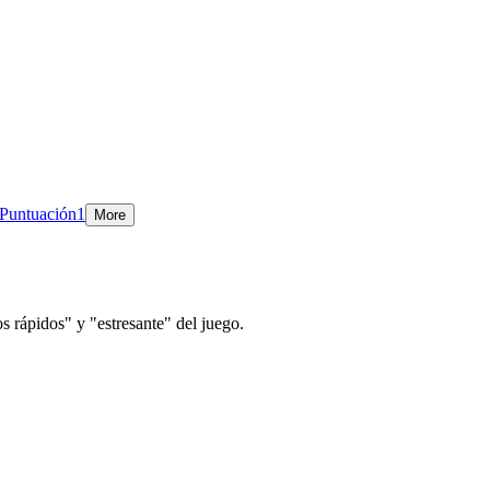
Puntuación
1
More
os rápidos" y "estresante" del juego.