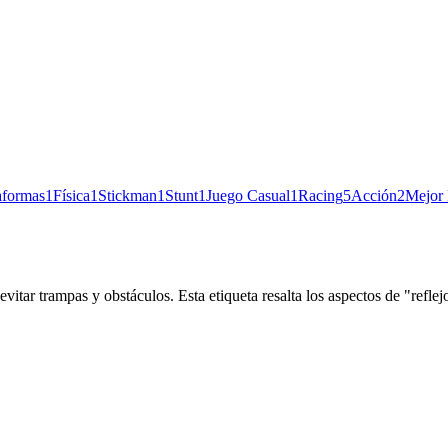
aformas
1
Física
1
Stickman
1
Stunt
1
Juego Casual
1
Racing
5
Acción
2
Mejor 
vitar trampas y obstáculos. Esta etiqueta resalta los aspectos de "reflej