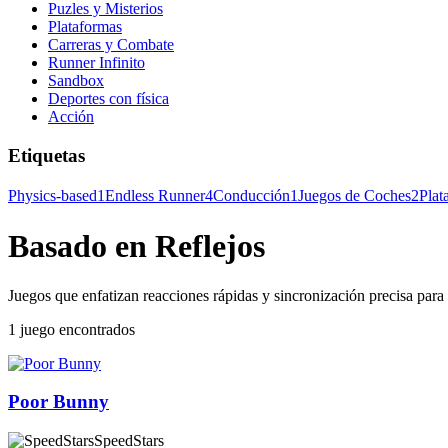
Puzles y Misterios
Plataformas
Carreras y Combate
Runner Infinito
Sandbox
Deportes con física
Acción
Etiquetas
Physics-based
1
Endless Runner
4
Conducción
1
Juegos de Coches
2
Plat
Basado en Reflejos
Juegos que enfatizan reacciones rápidas y sincronización precisa para e
1 juego encontrados
Poor Bunny
SpeedStars