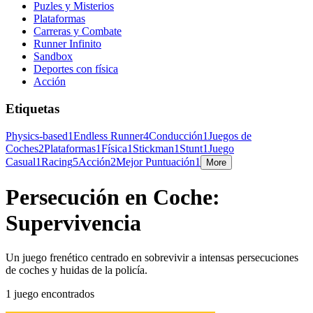
Puzles y Misterios
Plataformas
Carreras y Combate
Runner Infinito
Sandbox
Deportes con física
Acción
Etiquetas
Physics-based
1
Endless Runner
4
Conducción
1
Juegos de
Coches
2
Plataformas
1
Física
1
Stickman
1
Stunt
1
Juego
Casual
1
Racing
5
Acción
2
Mejor Puntuación
1
More
Persecución en Coche:
Supervivencia
Un juego frenético centrado en sobrevivir a intensas persecuciones
de coches y huidas de la policía.
1 juego encontrados